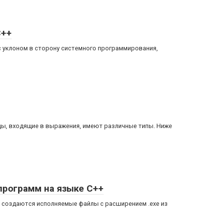
C++
с уклоном в сторону системного программирования,
ы, входящие в выражения, имеют различные типы. Ниже
программ на языке C++
о создаются исполняемые файлы с расширением .exe из