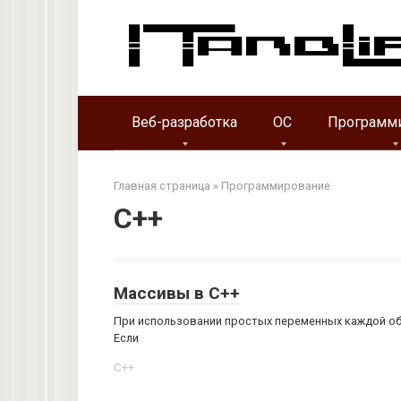
Перейти
к
контенту
Веб-разработка
ОС
Программ
Главная страница
»
Программирование
C++
Массивы в C++
При использовании простых переменных каждой обл
Если
C++