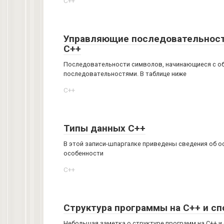
C++
Управляющие последовательност
C++
Последовательности символов, начинающиеся с об
последовательностями. В таблице ниже
C++
Типы данных C++
В этой записи-шпаргалке приведены сведения об о
особенности
C++
Структура программы на C++ и с
Небольшая заметка о структуре программ на C++ и