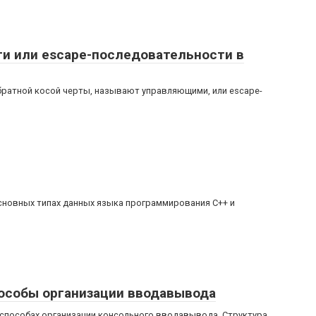
и или escape-последовательности в
ратной косой черты, называют управляющими, или escape-
сновных типах данных языка программирования C++ и
пособы организации вводавывода
 способах организации консольного вводавывода. Структура