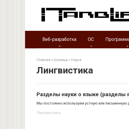
Перейти
к
контенту
Веб-разработка
ОС
Программ
Главная страница
»
Наука
Лингвистика
Разделы науки о языке (разделы 
Мы постоянно используем устную или письменную р
Лингвистика