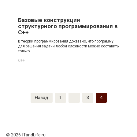
Базовые конструкции
структурного программирования в
C++
В теории программирования доказано, что программу
для решения задачи любой сложности можно составить
только
C++
Пагинация
Назад
1
…
3
4
записей
© 2026 ITandLife.ru