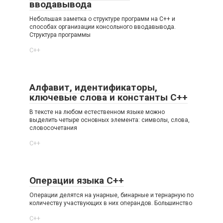
вводавывода
Небольшая заметка о структуре программ на C++ и
способах организации консольного вводавывода.
Структура программы
C++
Алфавит, идентификаторы,
ключевые слова и константы C++
В тексте на любом естественном языке можно
выделить четыре основных элемента: символы, слова,
словосочетания
C++
Операции языка C++
Операции делятся на унарные, бинарные и тернарную по
количеству участвующих в них операндов. Большинство
C++