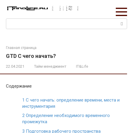
Перейти
к
контенту
Поиск:
Главная страница
GTD С чего начать?
22.04.2021
Тайм менеджмент
IT&Life
Содержание
1
С чего начать: определение времени, места и
инструментария
2
Определение необходимого временного
промежутка
3
Подготовка рабочего пространства