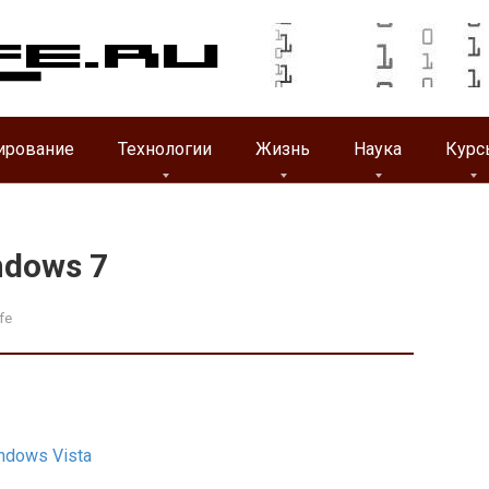
ирование
Технологии
Жизнь
Наука
Курс
ndows 7
fe
ndows Vista