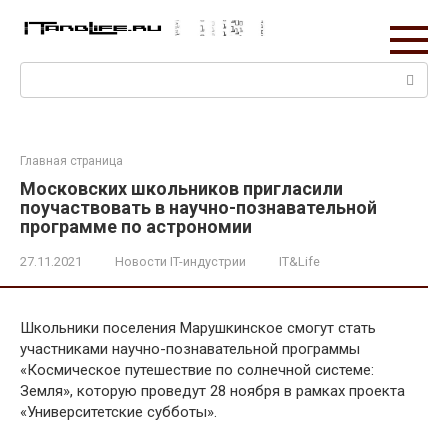
Перейти
к
контенту
Поиск:
Главная страница
Московских школьников пригласили
поучаствовать в научно-познавательной
программе по астрономии
27.11.2021
Новости IT-индустрии
IT&Life
Школьники поселения Марушкинское смогут стать
участниками научно-познавательной программы
«Космическое путешествие по солнечной системе:
Земля», которую проведут 28 ноября в рамках проекта
«Университетские субботы».