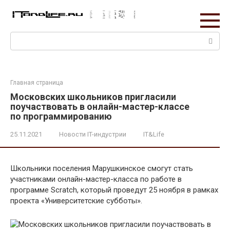
Перейти
к
контенту
Поиск:
Главная страница
Московских школьников пригласили
поучаствовать в онлайн-мастер-классе
по программированию
25.11.2021
Новости IT-индустрии
IT&Life
Школьники поселения Марушкинское смогут стать
участниками онлайн-мастер-класса по работе в
программе Scratch, который проведут 25 ноября в рамках
проекта «Университетские субботы».