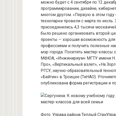
можно будет с 4 сентября по 12 декаб
программировании, дизайне, кибернет
многом другом. «Первую в этом году
технопарки провели с марта по июль.
присоединились 4,3 тысячи москвичей
было решено организовать второй ци
проекты — хорошая возможность для
профессиями и получить полезные нав
мэр города. Посетить мастер-классы с
МФЮА, «Инжинириум» МГТУ имени Н.Э.
Про», «Вертикальный взлет», «На Зор
РГСУ, научно-образовательный техноп
«Байтик» в Троицке (ТиНАО). Уточняетс
опубликована форма регистрации и по
Фото:
Управа района Теплый Стан
Упра