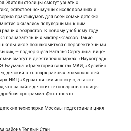
ря. Жители столицы смогут узнать о
ике, естественно-научных исследованиях и
 серию практикумов для всей семьи детские
 Занятия оказались популярными, к ним
 разных возрастов. К новому учебному году
кл познавательных мастер-классов. Такие
 школьников познакомиться с перспективными
ыки», — подчеркнула Наталья Сергунина, вице-
емьи смогут в девяти технопарках: «Наукоград»
 Баумана, «Траектория взлета» МАИ, «Кулибин
ге», детский технопарк равных возможностей
арк НИЦ «Курчатовский институт», а также
я, что на сайте детских технопарков столицы
дробная программа. Фото: mos.ru
ва района Теплый Стан