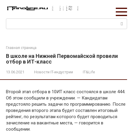
Перейти
к
контенту
Поиск:
Главная страница
В школе на Нижней Первомайской провели
отбор в ИТ-класс
13.06.2021
Новости IT-индустрии
IT&Life
Второй этап отбора в 10ИТ класс состоялся в школе 444.
Об этом сообщили в учреждении. — Кандидатам
предстояло решить задачи по программированию. После
проведения второго этапа будет составлен итоговый
рейтинг, по результатам которого будет проводиться
зачисление на вакантные места, — говорится в
сообщении.