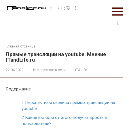
Перейти
к
контенту
Поиск:
Главная страница
Прямые трансляции на youtube. Мнение |
ITandLife.ru
22.04.2021
Интересное в сети
IT&Life
Содержание
1
Перспективы сервиса прямых трансляций на
youtube
2
Какие выгоды от этого получат простые
пользователи?