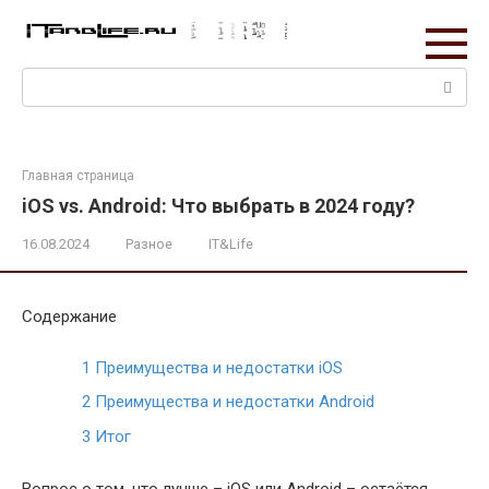
Перейти
к
контенту
Поиск:
Главная страница
iOS vs. Android: Что выбрать в 2024 году?
16.08.2024
Разное
IT&Life
Содержание
1
Преимущества и недостатки iOS
2
Преимущества и недостатки Android
3
Итог
Вопрос о том, что лучше – iOS или Android – остаётся