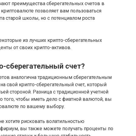
чают преимущества сберегательных счетов в
в криптовалюте позволяет вам пользоваться
а старой школы, но с потенциалом роста
екоторые из лучших крипто-сберегательных
центы от своих крипто-активов.
о-сберегательный счет?
етов аналогична традиционным сберегательным
на свой крипто-сберегательный счет, который
тьей стороной. Разница с традиционной учетной
о того, чтобы иметь дело с фиатной валютой, вы
товалюте по вашему выбору.
не хотите рисковать волатильностью
Эфириум, вы также можете получать проценты по
ысокие ставки и большую стабильность.