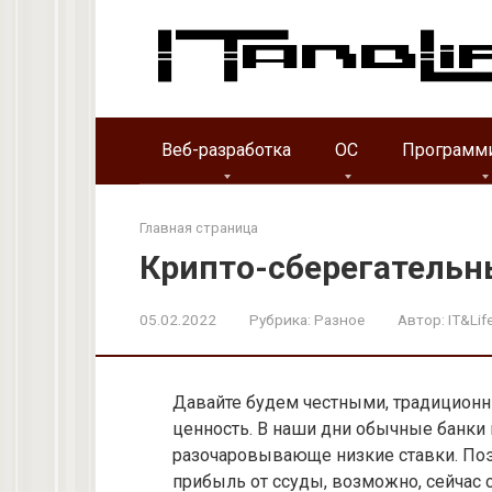
Перейти
к
контенту
Веб-разработка
ОС
Программ
Главная страница
Крипто-сберегательн
05.02.2022
Рубрика:
Разное
Автор:
IT&Lif
Давайте будем честными, традиционн
ценность. В наши дни обычные банки 
разочаровывающе низкие ставки. Поэ
прибыль от ссуды, возможно, сейчас 