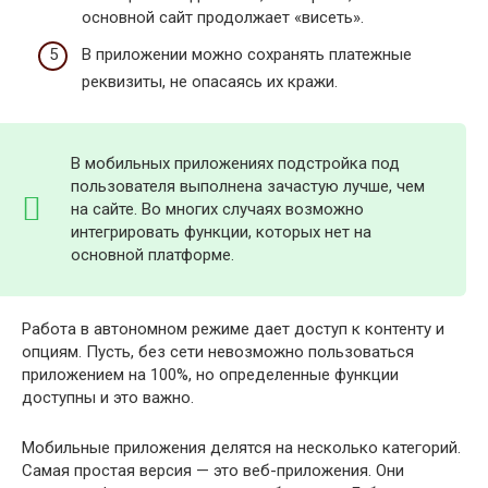
основной сайт продолжает «висеть».
В приложении можно сохранять платежные
реквизиты, не опасаясь их кражи.
В мобильных приложениях подстройка под
пользователя выполнена зачастую лучше, чем
на сайте. Во многих случаях возможно
интегрировать функции, которых нет на
основной платформе.
Работа в автономном режиме дает доступ к контенту и
опциям. Пусть, без сети невозможно пользоваться
приложением на 100%, но определенные функции
доступны и это важно.
Мобильные приложения делятся на несколько категорий.
Самая простая версия — это веб-приложения. Они