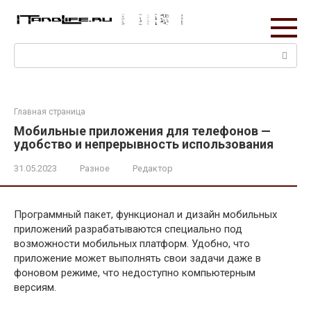
Перейти
к
контенту
Поиск:
Главная страница
Мобильные приложения для телефонов —
удобство и непрерывность использования
31.05.2023
Разное
Редактор
Программный пакет, функционал и дизайн мобильных
приложений разрабатываются специально под
возможности мобильных платформ. Удобно, что
приложение может выполнять свои задачи даже в
фоновом режиме, что недоступно компьютерным
версиям.