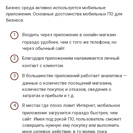
Бизнес среда активно используется мобильные
приложения. Основные достоинства мобильных ПО для
бизнеса:
Входить через приложение в онлайн-магазин
гораздо удобнее, чем с того же телефона, но
через обычный сайт.
Благодаря приложениям налаживается личный
контакт с клиентом.
В большинстве приложений работает аналитика —
данные о количестве посещений магазина,
количестве покупок и отказов, сведения о
затратах и прибыли и т.д.
В местах где плохо ловит Интернет, мобильное
приложение загрузится гораздо быстрее, чем
сайт. Имея под рукой ПО, пользователь сможет
совершить нужную ему покупку или выполнить
иное целевое действие, в то время, пока