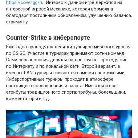
https://cover.gg/ru
. Интерес к данной игре держится на
интересной игровой механике, которая возможна
благодаря постоянным обновлениям, улучшению баланса,
стримингу.
Counter-Strike в киберспорте
Ежегодно проводятся десятки турниров мирового уровня
по CS:GO. Участие в турнирах принимают сотни команд.
Сами соревнования делятся на две группы: проходящие
по Интернету и по локальной сети. Второй вариант, а
именно: LAN-турниры считаются самыми престижными.
Киберспортивные турниры проходят в атмосфере
настоящего соревнования и азарта. Имеются и все
атрибуты традиционного спорта: трибуны, болельщики,
комментаторы и т.д.