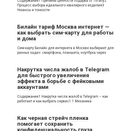
Содержание1 Причины ценности подарка от Tiffany2
Процесс выбора идеального ювелирного изделия3
Нюансы и тонкости
Билайн тариф Москва интернет —
как выбрать сим-карту для работы
и дома
Сим-карту Билайн для интернета в Москве выбирают для
разных задач: смартфона, планшета, ноутбука через
Накрутка числа жалоб в Telegram
для быстрого увеличения
эффекта в борьбе с фейковыми
аккаунтами
Содержание1 Накрутка числа жалоб в Telegram – как
работает и как выбрать сервис1.1 Механика
Как черная стрейч пленка
помогает сохранить
конфиденциальность груза