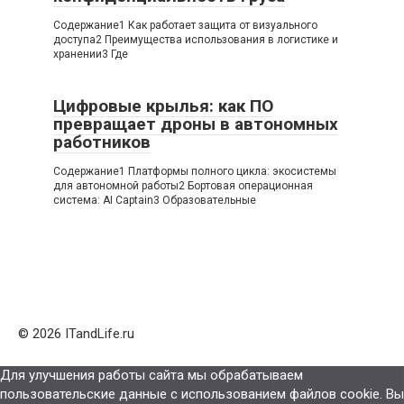
Содержание1 Как работает защита от визуального
доступа2 Преимущества использования в логистике и
хранении3 Где
Цифровые крылья: как ПО
превращает дроны в автономных
работников
Содержание1 Платформы полного цикла: экосистемы
для автономной работы2 Бортовая операционная
система: AI Captain3 Образовательные
© 2026 ITandLife.ru
Для улучшения работы сайта мы обрабатываем
пользовательские данные с использованием файлов cookie. Вы