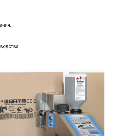
ения.
водства.