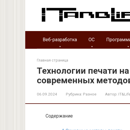
Перейти
к
контенту
Веб-разработка
ОС
Программ
Главная страница
Технологии печати на
современных методов
06.09.2024
Рубрика:
Разное
Автор:
IT&Lif
Содержание