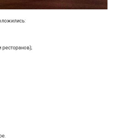
положились:
и ресторанов);
ое.