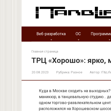
Перейти
к
контенту
Веб-разработка
ОС
Программ
Главная страница
ТРЦ «Хорошо»: ярко, 
20.08.2023
Рубрика:
Разное
Автор:
IT&Lif
Куда в Москве сходить на выходных? К
маникюр, в танцевальную студию… да 
одном торгово-развлекательном цен
расположился на Хорошевском шоссе