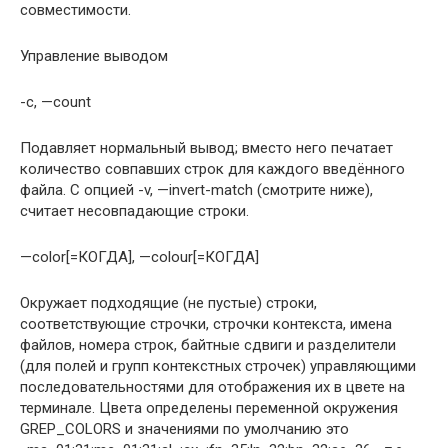
совместимости.
Управление выводом
-c, —count
Подавляет нормальный вывод; вместо него печатает
количество совпавших строк для каждого введённого
файла. С опцией -v, —invert-match (смотрите ниже),
считает несовпадающие строки.
—color[=КОГДА], —colour[=КОГДА]
Окружает подходящие (не пустые) строки,
соответствующие строчки, строчки контекста, имена
файлов, номера строк, байтные сдвиги и разделители
(для полей и групп контекстных строчек) управляющими
последовательностями для отображения их в цвете на
терминале. Цвета определены переменной окружения
GREP_COLORS и значениями по умолчанию это