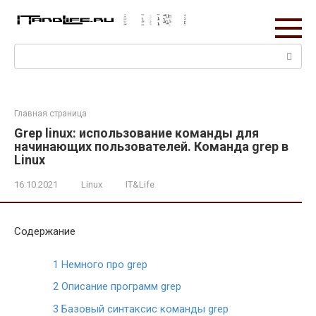
Перейти
к
контенту
Поиск:
Главная страница
Grep linux: использование команды для
начинающих пользователей. Команда grep в
Linux
16.10.2021
Linux
IT&Life
Содержание
1
Немного про grep
2
Описание программ grep
3
Базовый синтаксис команды grep