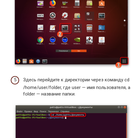
Здесь перейдите к директории через команду cd
/home/user/folder, где user — имя пользователя, а
folder — название папки.