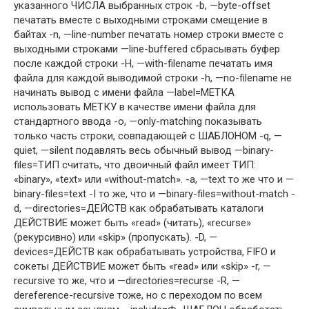
указанного ЧИСЛА выбранных строк -b, —byte-offset
печатать вместе с выходными строками смещение в
байтах -n, —line-number печатать номер строки вместе с
выходными строками —line-buffered сбрасывать буфер
после каждой строки -H, —with-filename печатать имя
файла для каждой выводимой строки -h, —no-filename не
начинать вывод с имени файла —label=МЕТКА
использовать МЕТКУ в качестве имени файла для
стандартного ввода -o, —only-matching показывать
только часть строки, совпадающей с ШАБЛОНОМ -q, —
quiet, —silent подавлять весь обычный вывод —binary-
files=ТИП считать, что двоичный файл имеет ТИП:
«binary», «text» или «without-match». -a, —text то же что и —
binary-files=text -I то же, что и —binary-files=without-match -
d, —directories=ДЕЙСТВ как обрабатывать каталоги
ДЕЙСТВИЕ может быть «read» (читать), «recurse»
(рекурсивно) или «skip» (пропускать). -D, —
devices=ДЕЙСТВ как обрабатывать устройства, FIFO и
сокеты ДЕЙСТВИЕ может быть «read» или «skip» -r, —
recursive то же, что и —directories=recurse -R, —
dereference-recursive тоже, но с переходом по всем