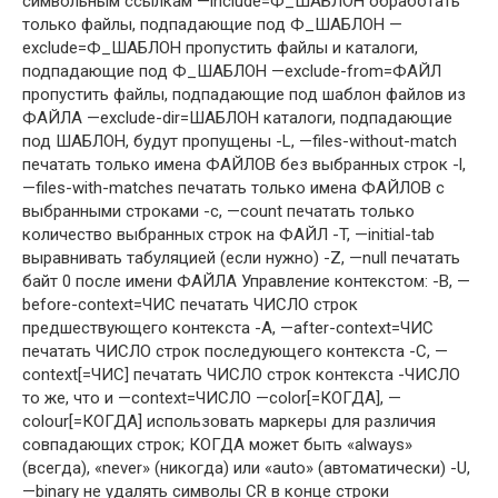
символьным ссылкам —include=Ф_ШАБЛОН обработать
только файлы, подпадающие под Ф_ШАБЛОН —
exclude=Ф_ШАБЛОН пропустить файлы и каталоги,
подпадающие под Ф_ШАБЛОН —exclude-from=ФАЙЛ
пропустить файлы, подпадающие под шаблон файлов из
ФАЙЛА —exclude-dir=ШАБЛОН каталоги, подпадающие
под ШАБЛОН, будут пропущены -L, —files-without-match
печатать только имена ФАЙЛОВ без выбранных строк -l,
—files-with-matches печатать только имена ФАЙЛОВ с
выбранными строками -c, —count печатать только
количество выбранных строк на ФАЙЛ -T, —initial-tab
выравнивать табуляцией (если нужно) -Z, —null печатать
байт 0 после имени ФАЙЛА Управление контекстом: -B, —
before-context=ЧИС печатать ЧИСЛО строк
предшествующего контекста -A, —after-context=ЧИС
печатать ЧИСЛО строк последующего контекста -C, —
context[=ЧИС] печатать ЧИСЛО строк контекста -ЧИСЛО
то же, что и —context=ЧИСЛО —color[=КОГДА], —
colour[=КОГДА] использовать маркеры для различия
совпадающих строк; КОГДА может быть «always»
(всегда), «never» (никогда) или «auto» (автоматически) -U,
—binary не удалять символы CR в конце строки