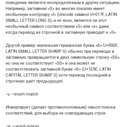
поведение является неопределённым в других ситуациях.
Например, заглавная «S» во многих локалях имеет
необычную контрпару «ſ» (Unicode символ U+017F, LATIN
SMALL LETTER LONG S), и не ясно, является ли этот
необычный символ соответствием «S» или «s» даже
когда перевод из строчной в заглавную приводит к «S».
Другой пример: маленькая германская буква «ß» U+00DF,
LATIN SMALL LETTER SHARP S) обычно при переводе в
заглавную превращается в двух символьную строку «SS»,
но она не соответствует «SS» и она может не
соответствовать заглавной букве «ẞ» (U+1E9E, LATIN
CAPITAL LETTER SHARP S) хотя перевод последней в
строчную даёт предыдущую.
-v, —invert-match
Инвертирует (делает противоположным) смысл поиска
соответствий, для выбора не-совпадающих строк.
-w, —word-regexp