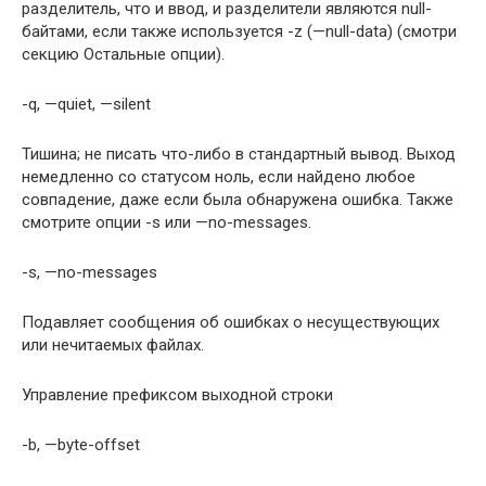
разделитель, что и ввод, и разделители являются null-
байтами, если также используется -z (—null-data) (смотри
секцию Остальные опции).
-q, —quiet, —silent
Тишина; не писать что-либо в стандартный вывод. Выход
немедленно со статусом ноль, если найдено любое
совпадение, даже если была обнаружена ошибка. Также
смотрите опции -s или —no-messages.
-s, —no-messages
Подавляет сообщения об ошибках о несуществующих
или нечитаемых файлах.
Управление префиксом выходной строки
-b, —byte-offset