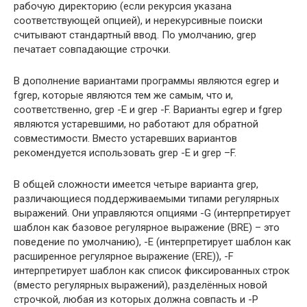
рабочую директорию (если рекурсия указана
соответствующей опцией), и нерекурсивные поиски
считывают стандартный ввод. По умолчанию, grep
печатает совпадающие строчки.
В дополнение вариантами программы являются egrep и
fgrep, которые являются тем же самым, что и,
соответственно, grep -E и grep -F. Варианты egrep и fgrep
являются устаревшими, но работают для обратной
совместимости. Вместо устаревших вариантов
рекомендуется использовать grep -E и grep –F.
В общей сложности имеется четыре варианта grep,
различающиеся поддерживаемыми типами регулярных
выражений. Они управляются опциями -G (интерпретирует
шаблон как базовое регулярное выражение (BRE) – это
поведение по умолчанию), -E (интерпретирует шаблон как
расширенное регулярное выражение (ERE)), -F
интерпретирует шаблон как список фиксированных строк
(вместо регулярных выражений), разделённых новой
строчкой, любая из которых должна совпасть и -P