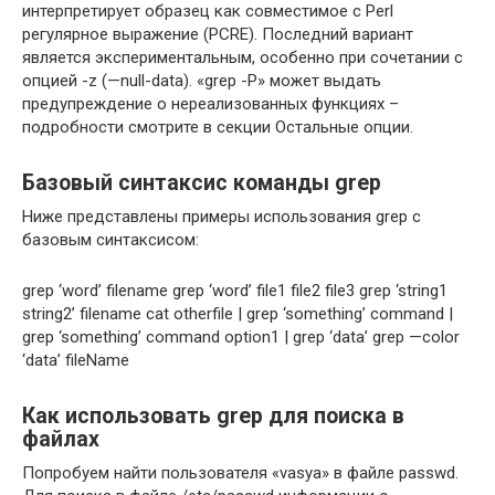
интерпретирует образец как совместимое с Perl
регулярное выражение (PCRE). Последний вариант
является экспериментальным, особенно при сочетании с
опцией -z (—null-data). «grep -P» может выдать
предупреждение о нереализованных функциях –
подробности смотрите в секции Остальные опции.
Базовый синтаксис команды grep
Ниже представлены примеры использования grep с
базовым синтаксисом:
grep ‘word’ filename grep ‘word’ file1 file2 file3 grep ‘string1
string2’ filename cat otherfile | grep ‘something’ command |
grep ‘something’ command option1 | grep ‘data’ grep —color
‘data’ fileName
Как использовать grep для поиска в
файлах
Попробуем найти пользователя «vasya» в файле passwd.