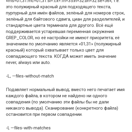
«ms=01;31:mc=01;31:sl=:cx=:fn=35:ln=32:bn=32:se=36», т.е.
это полужирный красный для подходящего текста,
пурпурный для имён файлов, зелёный для номеров строк,
зелёный для байтового сдвига, циан для разделителей, и
стандартные цвета терминала для другого. Всё ещё
поддерживается устаревшая переменная окружения
GREP_COLOR, но её настройки не имеют приоритета; её
значением по умолчанию является «01;31» (полужирный
красный) который охватывает только цвет для
совпадающего текста. КОГДА может иметь значение
never, always или auto.
-L, —files-without-match
Подавляет нормальный вывод; вместо него печатает имя
каждого файла, в котором не найдено ни одного
совпадения (по умолчанию эти файлы бы не дали
никакого вывода). Сканирование (конкретного файла)
остановится при первом совпадении.
-l, —files-with-matches