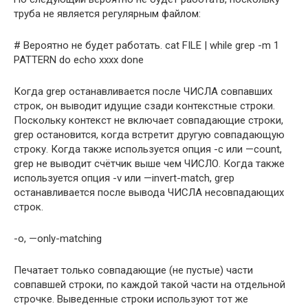
труба не является регулярным файлом:
# Вероятно не будет работать. cat FILE | while grep -m 1
PATTERN do echo xxxx done
Когда grep останавливается после ЧИСЛА совпавших
строк, он выводит идущие сзади контекстные строки.
Поскольку контекст не включает совпадающие строки,
grep остановится, когда встретит другую совпадающую
строку. Когда также используется опция -c или —count,
grep не выводит счётчик выше чем ЧИСЛО. Когда также
используется опция -v или —invert-match, grep
останавливается после вывода ЧИСЛА несовпадающих
строк.
-o, —only-matching
Печатает только совпадающие (не пустые) части
совпавшей строки, по каждой такой части на отдельной
строчке. Выведенные строки используют тот же