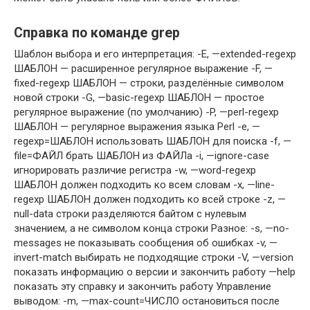
Справка по команде grep
Шаблон выбора и его интерпретация: -E, —extended-regexp
ШАБЛОН — расширенное регулярное выражение -F, —
fixed-regexp ШАБЛОН — строки, разделённые символом
новой строки -G, —basic-regexp ШАБЛОН — простое
регулярное выражение (по умолчанию) -P, —perl-regexp
ШАБЛОН — регулярное выражения языка Perl -e, —
regexp=ШАБЛОН использовать ШАБЛОН для поиска -f, —
file=ФАЙЛ брать ШАБЛОН из ФАЙЛа -i, —ignore-case
игнорировать различие регистра -w, —word-regexp
ШАБЛОН должен подходить ко всем словам -x, —line-
regexp ШАБЛОН должен подходить ко всей строке -z, —
null-data строки разделяются байтом с нулевым
значением, а не символом конца строки Разное: -s, —no-
messages не показывать сообщения об ошибках -v, —
invert-match выбирать не подходящие строки -V, —version
показать информацию о версии и закончить работу —help
показать эту справку и закончить работу Управление
выводом: -m, —max-count=ЧИСЛО остановиться после