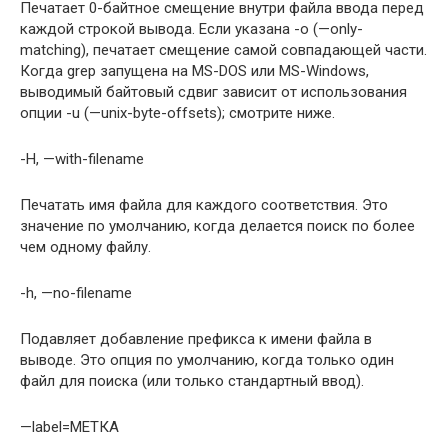
Печатает 0-байтное смещение внутри файла ввода перед
каждой строкой вывода. Если указана -o (—only-
matching), печатает смещение самой совпадающей части.
Когда grep запущена на MS-DOS или MS-Windows,
выводимый байтовый сдвиг зависит от использования
опции -u (—unix-byte-offsets); смотрите ниже.
-H, —with-filename
Печатать имя файла для каждого соответствия. Это
значение по умолчанию, когда делается поиск по более
чем одному файлу.
-h, —no-filename
Подавляет добавление префикса к имени файла в
выводе. Это опция по умолчанию, когда только один
файл для поиска (или только стандартный ввод).
—label=МЕТКА