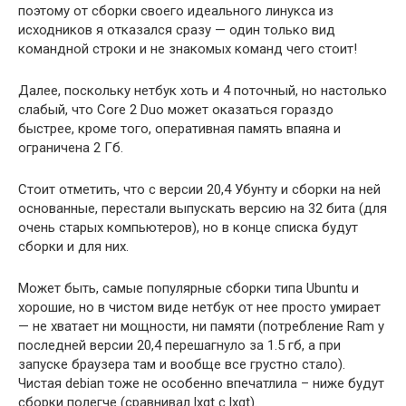
поэтому от сборки своего идеального линукса из
исходников я отказался сразу — один только вид
командной строки и не знакомых команд чего стоит!
Далее, поскольку нетбук хоть и 4 поточный, но настолько
слабый, что Core 2 Duo может оказаться гораздо
быстрее, кроме того, оперативная память впаяна и
ограничена 2 Гб.
Стоит отметить, что с версии 20,4 Убунту и сборки на ней
основанные, перестали выпускать версию на 32 бита (для
очень старых компьютеров), но в конце списка будут
сборки и для них.
Может быть, самые популярные сборки типа Ubuntu и
хорошие, но в чистом виде нетбук от нее просто умирает
— не хватает ни мощности, ни памяти (потребление Ram у
последней версии 20,4 перешагнуло за 1.5 гб, а при
запуске браузера там и вообще все грустно стало).
Чистая debian тоже не особенно впечатлила – ниже будут
сборки полегче (сравнивал lxqt с lxqt).