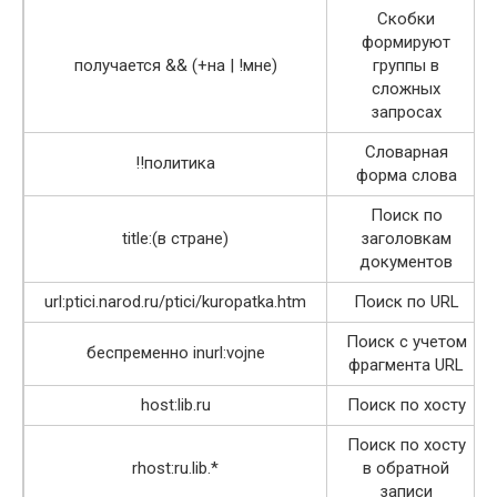
Скобки
формируют
получается && (+на | !мне)
группы в
сложных
запросах
Словарная
!!политика
форма слова
Поиск по
title:(в стране)
заголовкам
документов
url:ptici.narod.ru/ptici/kuropatka.htm
Поиск по URL
Поиск с учетом
беспременно inurl:vojne
фрагмента URL
host:lib.ru
Поиск по хосту
Поиск по хосту
rhost:ru.lib.*
в обратной
записи