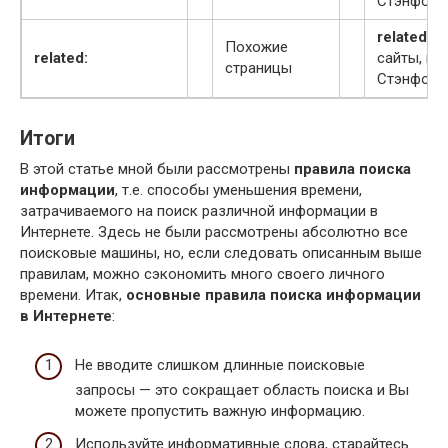
Стэнфордс
related:w
Похожие
related:
сайты, по
страницы
Стэнфордс
Итоги
В этой статье мной были рассмотрены
правила поиска
информации
, т.е. способы уменьшения времени,
затрачиваемого на поиск различной информации в
Интернете. Здесь не были рассмотрены абсолютно все
поисковые машины, но, если следовать описанным выше
правилам, можно сэкономить много своего личного
времени. Итак,
основные правила поиска информации
в Интернете
:
Не вводите слишком длинные поисковые
запросы — это сокращает область поиска и Вы
можете пропустить важную информацию.
Используйте информативные слова, старайтесь