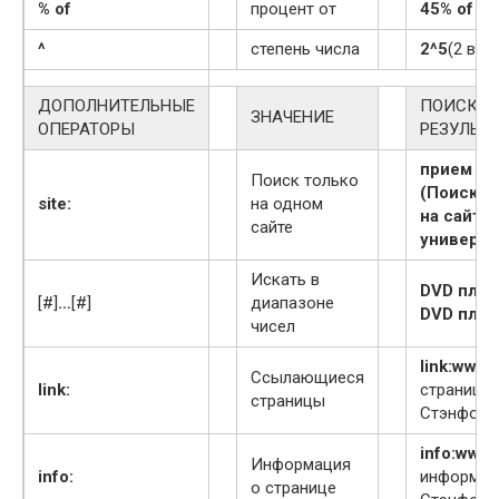
% of
процент от
45% of 39
^
степень числа
2^5
(2 в 5
ДОПОЛНИТЕЛЬНЫЕ
ПОИСКОВ
ЗНАЧЕНИЕ
ОПЕРАТОРЫ
РЕЗУЛЬТ
прием sit
Поиск только
(Поиск и
site:
на одном
на сайте
сайте
универси
Искать в
DVD плее
[#]
…
[#]
диапазоне
DVD плее
чисел
link:www.
Ссылающиеся
link:
страницы
страницы
Стэнфордс
info:www.
Информация
info:
информаци
о странице