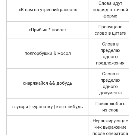
Слова идут
«К нам на утренний рассол«
подряд в точной
форме
Пропущено
«Прибыл * посол«
слово в цитате
Слова в
пределах
полгорбушки & мосол
одного
предложения
Слова в
пределах
снаряжайся && добудь
одного
документа
Поиск любого
глухаря | куропатку | кого-нибудь
из слов
Неранжирующее
«и»: выражение
после оператора