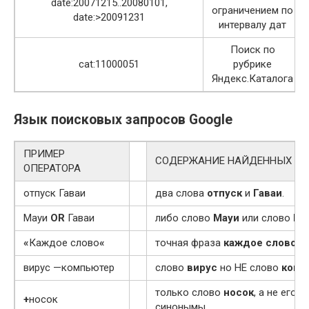
date:20071215..20080101,
ограничением по
date:>20091231
интервалу дат
Поиск по
cat:11000051
рубрике
Яндекс.Каталога
Язык поисковых запросов Google
ПРИМЕР
СОДЕРЖАНИЕ НАЙДЕННЫХ С
ОПЕРАТОРА
отпуск Гаваи
два слова
отпуск
и
Гаваи
.
Мауи
OR
Гаваи
либо слово
Мауи
или слово
Га
«
Каждое слово
«
точная фраза
каждое слово
вирус —компьютер
слово
вирус
но НЕ слово
комп
только слово
носок
, а не его
+
носок
синонымы