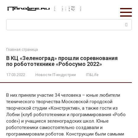
Перейти
к
контенту
Поиск:
Главная страница
В КЦ «Зеленоград» прошли соревнования
по робототехнике «Робосумо 2022»
17.03.2022
Новости IT-индустрии
IT&Life
В них приняли участие 34 человека – юные любители
технического творчества Московской городской
творческой студии «Конструктив», а также гости из
Лобни (клуб робототехники и программирования «Робо
code») и учащиеся зеленоградских школ. Юные
робототехники самостоятельно создавали и
программировали роботов. Конструкции были самыми