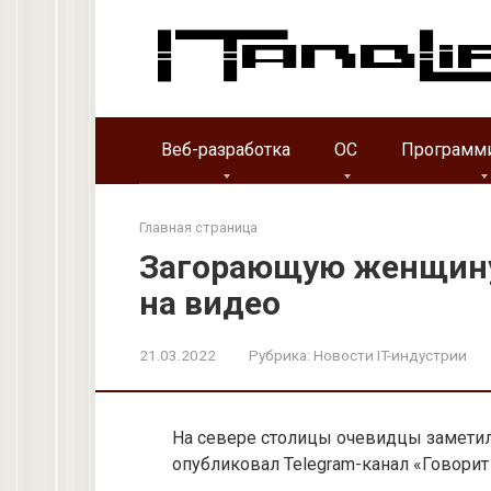
Перейти
к
контенту
Веб-разработка
ОС
Программ
Главная страница
Загорающую женщину
на видео
21.03.2022
Рубрика:
Новости IT-индустрии
На севере столицы очевидцы заметил
опубликовал Telegram-канал «Говорит