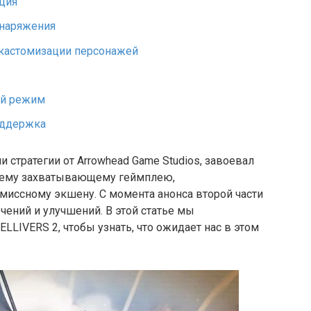
ция
наряжения
кастомизации персонажей
й режим
оддержка
 стратегии от Arrowhead Game Studios, завоевал
воему захватывающему геймплею,
иссному экшену. С момента анонса второй части
ений и улучшений. В этой статье мы
LLIVERS 2, чтобы узнать, что ожидает нас в этом