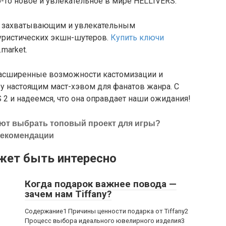
о-то новое и увлекательное в мире HELLIVERS.
ее захватывающим и увлекательным
уристических экшн-шутеров.
Купить ключи
.market.
расширенные возможности кастомизации и
у настоящим маст-хэвом для фанатов жанра. С
2 и надеемся, что она оправдает наши ожидания!
ают выбрать топовый проект для игры?
 рекомендации
жет быть интересно
Когда подарок важнее повода —
зачем нам Tiffany?
Содержание1 Причины ценности подарка от Tiffany2
Процесс выбора идеального ювелирного изделия3