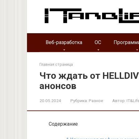
Перейти
к
контенту
Веб-разработка
ОС
Программ
Главная страница
Что ждать от HELLDIV
анонсов
20.05.2024
Рубрика:
Разное
Автор:
IT&Lif
Содержание