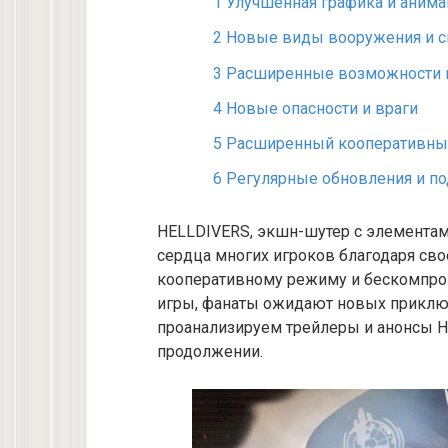
1
Улучшенная графика и анима
2
Новые виды вооружения и с
3
Расширенные возможности 
4
Новые опасности и враги
5
Расширенный кооперативны
6
Регулярные обновления и п
HELLDIVERS, экшн-шутер с элементами
сердца многих игроков благодаря с
кооперативному режиму и бескомпром
игры, фанаты ожидают новых приключ
проанализируем трейлеры и анонсы HE
продолжении.