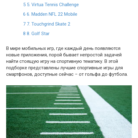
5
5. Virtua Tennis Challenge
6
6. Madden NFL 22 Mobile
7
7. Touchgrind Skate 2
8
8. Golf Star
В мире мобильных игр, где каждый день появляются
новые приложения, порой бывает непростой задачей
найти стоящую игру на спортивную тематику. В этой
подборке представлены лучшие спортивные игры для
смартфонов, доступные сейчас – от гольфа до футбола.